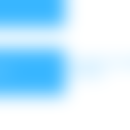
COMMENT SE 
S ?
AMIABLE