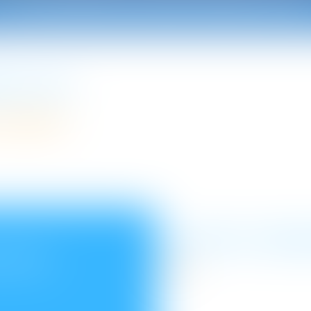
LE CENTRE D'AUDITIONS CLIA
 CLIA ?
amiable ?
QUI PEUT DEM
TEUR
A venir