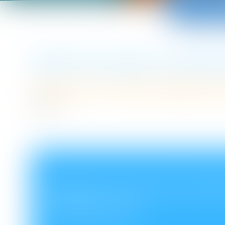
QU'EST CE QUE LE CENTRE
Pourquoi un centre d'audition 
A venir
QU'EST CE QU'UN AUDI
D'ENFANTS ?