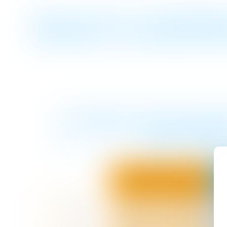
QUELLE EST LA DIFFÉRE
D'ENFANT, UN ADMINIST