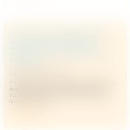
INTERVENTION D’ANNE MARION DE
CAYEUX RÉALISÉE AUPRÈS DES
MÉDIATEURS DE L’ÉDUCATION
NATIONALE ET DE L’ENSEIGNEMENT
SUPÉRIEUR.
Actualités
/
Interview et média
Actualités
/
Actualités
Cette rencontre a permis d’aborder les enjeux liés au
droit de l’enfant à être entendu, aux méthodes
adaptées de recueil de sa parole ainsi qu’au rôle de
l’audition amiable da...
Lire la suite