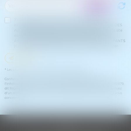
J'accepte que les informations saisies soient traitées
informatiquement par ASSOCIATION INTERNATIONALE DES
AUDITEURS D'ENFANTS (CLIA) et l'hébergeur du présent site
dans le cadre de ma demande et de la relation avec
ASSOCIATION INTERNATIONALE DES AUDITEURS D'ENFANTS
(CLIA) et/ou Maître Marjorie MAILHOL qui peut en découler.
Envoyer
* Les champs suivis d'un astérisque sont obligatoires.
Conformément à la loi n°78-17 du 6 janvier 1978 modifiée relative à
l'informatique, aux fichiers et aux libertés, et au règlement européen 2016/679,
dit Règlement Général sur la Protection des Données (RGPD), vous disposez
d'un droit d'accès, de rectification, de suppression des informations qui vous
concernent.
CLIA