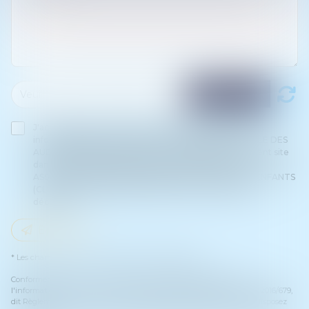
J'accepte que les informations saisies soient traitées
informatiquement par ASSOCIATION INTERNATIONALE DES
AUDITEURS D'ENFANTS (CLIA) et l'hébergeur du présent site
dans le cadre de ma demande et de la relation avec
ASSOCIATION INTERNATIONALE DES AUDITEURS D'ENFANTS
(CLIA) et/ou Maître Béatrice WEISS GOUT qui peut en
découler.
Envoyer
* Les champs suivis d'un astérisque sont obligatoires.
Conformément à la loi n°78-17 du 6 janvier 1978 modifiée relative à
l'informatique, aux fichiers et aux libertés, et au règlement européen 2016/679,
dit Règlement Général sur la Protection des Données (RGPD), vous disposez