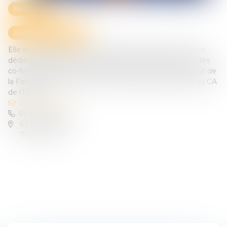
Fondateur
Conseil administration
Elle est la fondatrice du cabinet BWG, cabinet d’avocats
dédié à la famille et au patrimoine. Elle est aussi l’une des
co-fondatrices de l’IDFP et des États Généraux du Droit de
la Famille qui fêtait ses 20 ans cette année. Membre du CA
de l’IDFP.
bwg@bwg.law
01 42 67 61 49
63 Av. de Villiers
75017 Paris