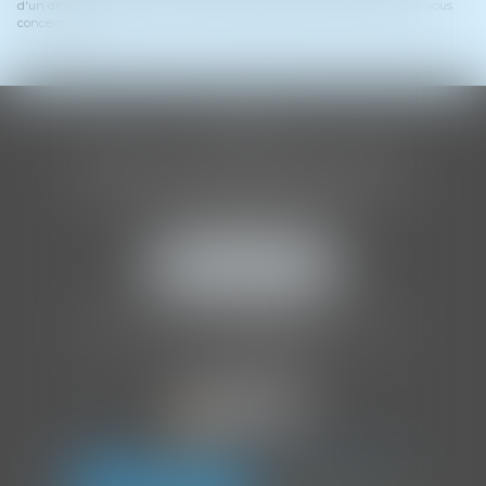
d'un droit d'accès, de rectification, de suppression des informations qui vous
concernent.
CLIA
ASSOCIATION INTERNATIONALE
DES AUDITEURS D'ENFANTS
205 Boulevard Raspail
75014 PARIS
NOUS LOCALISER
Tél :
01 86 70 86 41
Organisme de formation agréé par l'
OPCO
.
NDA :
11757252075
.