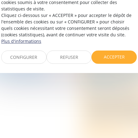
cookies soumis à votre consentement pour collecter des
statistiques de visite.
Lire la suite
Cliquez ci-dessous sur « ACCEPTER » pour accepter le dépôt de
l'ensemble des cookies ou sur « CONFIGURER » pour choisir
quels cookies nécessitant votre consentement seront déposés
(cookies statistiques), avant de continuer votre visite du site.
Plus d'informations
ACCEPTER
CONFIGURER
REFUSER
IABLE », DOSSIER
« L’ENFANT DANS 
XIS, AVEC LES
L’ENFANT ? », P
F HOUARI (DEUX
(SYNDICAT PROFE
JANVIER 2020
Articles documentat
Le 20 novembre 2019,
Convention Internatio
nombreux colloques e
Lire la suite