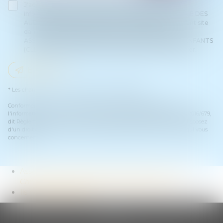
J'accepte que les informations saisies soient traitées
informatiquement par ASSOCIATION INTERNATIONALE DES
AUDITEURS D'ENFANTS (CLIA) et l'hébergeur du présent site
dans le cadre de ma demande et de la relation avec
ASSOCIATION INTERNATIONALE DES AUDITEURS D'ENFANTS
(CLIA) et/ou Maître Muriel GUILLAIN qui peut en découler.
Envoyer
* Les champs suivis d'un astérisque sont obligatoires.
Conformément à la loi n°78-17 du 6 janvier 1978 modifiée relative à
l'informatique, aux fichiers et aux libertés, et au règlement européen 2016/679,
dit Règlement Général sur la Protection des Données (RGPD), vous disposez
d'un droit d'accès, de rectification, de suppression des informations qui vous
concernent.
Association internationale des auditeurs d’enfants
Children Listeners International association
Ils nous soutiennent