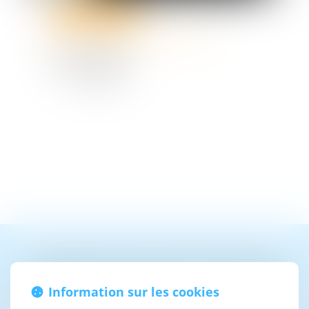
Auditeur d'enfant
murielguillainavocat@orange.fr
06 08 67 93 77
17 rue Cadet
75009 Paris
Contacter
Muriel
GUILLAIN
Information sur les cookies