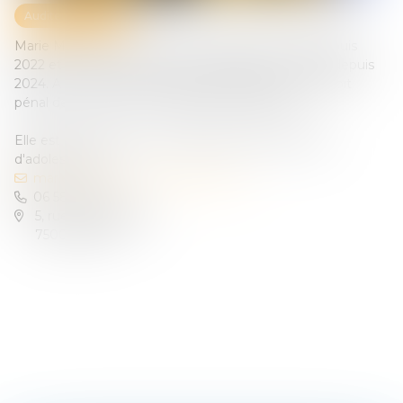
Auditeur d'enfant
Marie Millasseau est avocat au Barreau de Paris depuis
2022 et membre de l'Antenne des Mineurs à Paris depuis
2024. A ce titre, elle intervient principalement en droit
pénal des mineurs et en assistance éducative.
Elle est aussi depuis mai 2025 auditeur d'enfants et
d'adolescents.
mariemillasseau.avocat@gmail.com
06 58 21 08 47
5, rue de Saintonge
75003 PARIS