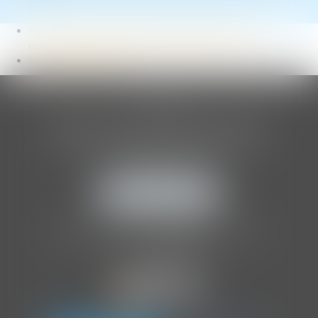
Association internationale des auditeurs d’enfants
Children Listeners International association
Ils nous soutiennent
CLIA
ASSOCIATION INTERNATIONALE
DES AUDITEURS D'ENFANTS
205 Boulevard Raspail
75014 PARIS
NOUS LOCALISER
Tél :
01 86 70 86 41
Organisme de formation agréé par l'
OPCO
.
NDA :
11757252075
.