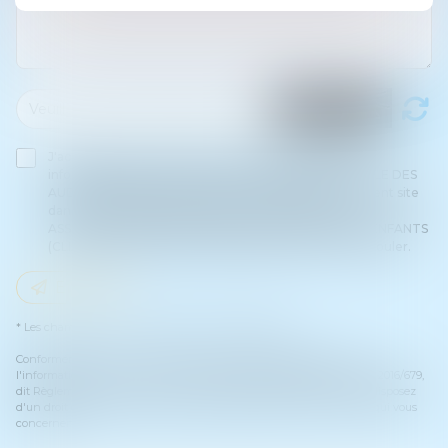
J'accepte que les informations saisies soient traitées
informatiquement par ASSOCIATION INTERNATIONALE DES
AUDITEURS D'ENFANTS (CLIA) et l'hébergeur du présent site
dans le cadre de ma demande et de la relation avec
ASSOCIATION INTERNATIONALE DES AUDITEURS D'ENFANTS
(CLIA) et/ou Maître Marie MILLASSEAU qui peut en découler.
Envoyer
* Les champs suivis d'un astérisque sont obligatoires.
Conformément à la loi n°78-17 du 6 janvier 1978 modifiée relative à
l'informatique, aux fichiers et aux libertés, et au règlement européen 2016/679,
dit Règlement Général sur la Protection des Données (RGPD), vous disposez
d'un droit d'accès, de rectification, de suppression des informations qui vous
concernent.