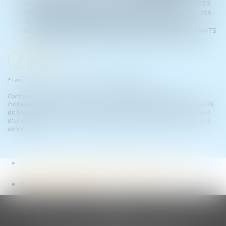
informatiquement par ASSOCIATION INTERNATIONALE DES
AUDITEURS D'ENFANTS (CLIA) et l'hébergeur du présent site
dans le cadre de ma demande et de la relation avec
ASSOCIATION INTERNATIONALE DES AUDITEURS D'ENFANTS
(CLIA) et/ou Maître Florian HARQUET qui peut en découler.
Envoyer
* Les champs suivis d'un astérisque sont obligatoires.
Conformément à la loi n°78-17 du 6 janvier 1978 modifiée relative à
l'informatique, aux fichiers et aux libertés, et au règlement européen 2016/679,
dit Règlement Général sur la Protection des Données (RGPD), vous disposez
d'un droit d'accès, de rectification, de suppression des informations qui vous
concernent.
Association internationale des auditeurs d’enfants
Children Listeners International association
Ils nous soutiennent
CLIA