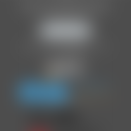
ASSOCIATION INTERNATIONALE
DES AUDITEURS D'ENFANTS
205 Boulevard Raspail
75014 PARIS
NOUS LOCALISER
Tél :
01 86 70 86 41
Organisme de formation agréé par l'
OPCO
.
NDA :
11757252075
.
En partenariat avec