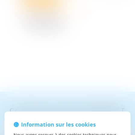
contact@harquet-avocat.fr
06 10 01 58 16
6 Rue du Boudiou
88000 EPINAL
Contacter
Florian
HARQUET
Information sur les cookies
Nous avons recours à des cookies techniques pour