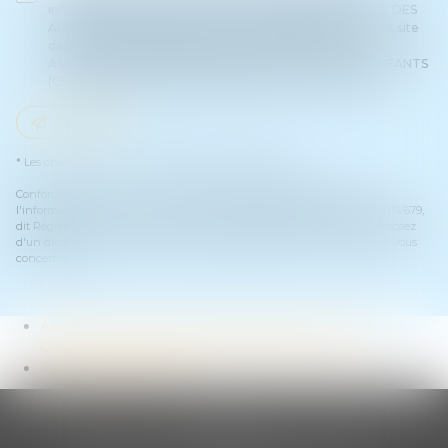
informatiquement par ASSOCIATION INTERNATIONALE DES
AUDITEURS D'ENFANTS (CLIA) et l'hébergeur du présent site
dans le cadre de ma demande et de la relation avec
ASSOCIATION INTERNATIONALE DES AUDITEURS D'ENFANTS
(CLIA) et/ou Maître Fadéla HOUARI qui peut en découler.
Envoyer
* Les champs suivis d'un astérisque sont obligatoires.
Conformément à la loi n°78-17 du 6 janvier 1978 modifiée relative à
l'informatique, aux fichiers et aux libertés, et au règlement européen 2016/679,
dit Règlement Général sur la Protection des Données (RGPD), vous disposez
d'un droit d'accès, de rectification, de suppression des informations qui vous
concernent.
Association internationale des auditeurs d’enfants
Children Listeners International association
Ils nous soutiennent
CLIA