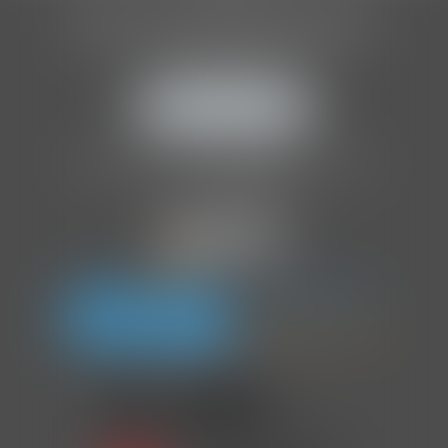
ASSOCIATION INTERNATIONALE
DES AUDITEURS D'ENFANTS
205 Boulevard Raspail
75014 PARIS
NOUS LOCALISER
Tél :
01 86 70 86 41
Organisme de formation agréé par l'
OPCO
.
NDA :
11757252075
.
En partenariat avec