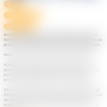
Fondateur
Conseil administration
Auditeur d'enfant
Avocat au Barreau de Paris, spécialiste en droit de la
famille, des personnes et de leur patrimoine, formée au
processus collaboratif (niveau 1 et 2) et à la Médiation.
Membre du Conseil de l’Ordre du Barreau de Paris
Maître Fadéla HOUARI est avocat au Barreau de Paris,
spécialiste en droit de la famille, des personnes et de leur
patrimoine. Maître Fadela HOUARI est formée au
processus collaboratif (niveau 1 et 2) et à la Médiation.
Elle est membre de l’Antenne des Mineurs du Barreau de
PARIS. Elle est auditeur d’enfants et a participé aux travaux
de recherche et à la mise en place de la formation «
Auditeurs d’enfants » de L’IDFP. Elle est membre du C.A.