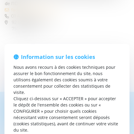
de l’IDFP.
fadela.houari@avocat.fr
01 45 26 95 16
92 Bd de Sébastopol,
75003 Paris
Information sur les cookies
Nous avons recours à des cookies techniques pour
assurer le bon fonctionnement du site, nous
utilisons également des cookies soumis à votre
consentement pour collecter des statistiques de
visite.
Cliquez ci-dessous sur « ACCEPTER » pour accepter
le dépôt de l'ensemble des cookies ou sur «
Contacter
Fadéla
HOUARI
CONFIGURER » pour choisir quels cookies
nécessitant votre consentement seront déposés
(cookies statistiques), avant de continuer votre visite
du site.