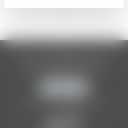
ARTICLES
CLIA
ASSOCIATION INTERNATIONALE
DES AUDITEURS D'ENFANTS
205 Boulevard Raspail
75014 PARIS
NOUS LOCALISER
Tél :
01 86 70 86 41
Organisme de formation agréé par l'
OPCO
.
NDA :
11757252075
.