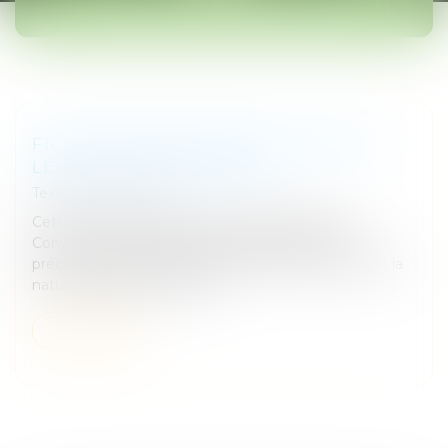
TEXTES FONDAMENTAUX
FICHE D'INFORMATION NO 10 (REV.1) -
LES DROITS DE L'ENFANT
Textes fondamentaux
Cette fiche précise le contexte dans lequel la
Convention internationale a été adoptée tout en
précisant les points importants de la Convention et la
nature des droits de l’enfa...
Lire la suite