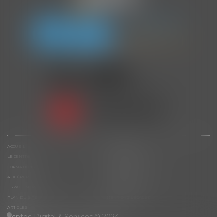
En partenariat avec
ACCUEIL
L’ASSOCIATION
LE CENTRE
LES AUDITEURS
FORMATIONS
ACTUS ET ÉVÈNEMENTS
ADHÉRER
CONTACT
ESPACE MEMBRE
DOCUMENTATION
PLAN DU SITE
MENTIONS LÉGALES
ARTICLES
Septeo Digital & Services © 2024