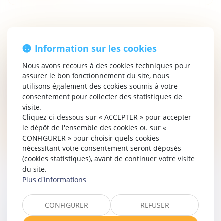
Information sur les cookies
« TES PARENTS SE SÉPARENT »
Fiches explicatives
Nous avons recours à des cookies techniques pour
assurer le bon fonctionnement du site, nous
rassure l’enfant en lui montrant les diverses émotions
utilisons également des cookies soumis à votre
qui peuvent le traverser : il voit que c’est normal, qu’il
consentement pour collecter des statistiques de
n’est pas le seul. C’est aussi un outil pour l’auditeur afin
visite.
d’...
Cliquez ci-dessous sur « ACCEPTER » pour accepter
le dépôt de l'ensemble des cookies ou sur «
Lire la suite
CONFIGURER » pour choisir quels cookies
nécessitant votre consentement seront déposés
(cookies statistiques), avant de continuer votre visite
du site.
Plus d'informations
« MES PARENTS SE SÉPARENT : À QUI JE
CONFIGURER
REFUSER
PEUX EN PARLER ? »