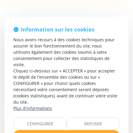
« LA JUSTICE AMIABLE POUR LES
Information sur les cookies
PERSONNES ET LES FAMILLES : POUR UN
QUATUOR BIEN ACCORDÉ : AVOCAT –
Nous avons recours à des cookies techniques pour
assurer le bon fonctionnement du site, nous
MÉDIATEUR – AUDITEUR D’ENFANTS – JUGE
utilisons également des cookies soumis à votre
» PAR AM DE CAYEUX, REVUE JUSTICE
consentement pour collecter des statistiques de
ACTUALITÉS N° 28 D’OCTOBRE 2023, PAGE
visite.
84
Cliquez ci-dessous sur « ACCEPTER » pour accepter
Articles documentation
le dépôt de l'ensemble des cookies ou sur «
CONFIGURER » pour choisir quels cookies
Télécharger le document
nécessitant votre consentement seront déposés
(cookies statistiques), avant de continuer votre visite
Lire la suite
du site.
Plus d'informations
CONFIGURER
REFUSER