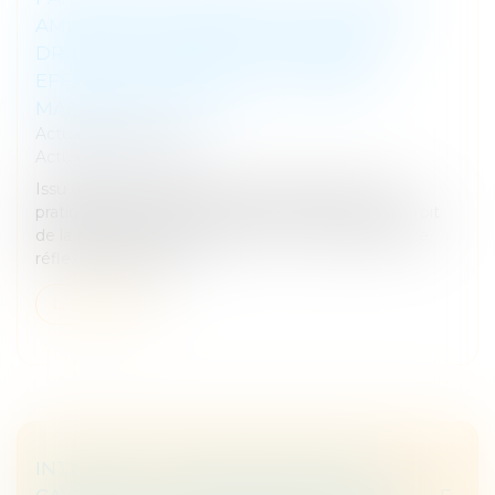
AMIABLE DES ENFANTS, POUR QUE LES
DROITS DE L’ENFANT DEVIENNENT
EFFECTIFS AU XXI? SIÈCLE » D'ANNE
MARION DE CAYEUX
Actualités
/
Ebook
Actualités
/
Actualités
Issu de plus de dix années de recherches et de
pratiques menées au sein de l’IDFP (Institut du droit
de la famille et du patrimoine), ce livre propose une
réflexion approfondi...
Lire la suite
INTERVENTION D'ANNE MARION DE