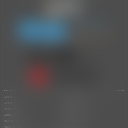
En partenariat avec
ACCUEIL
L’ASSOCIATION
LE CENTRE
LES AUDITEURS
FORMATIONS
ACTUS ET ÉVÈNEMENTS
ADHÉRER
CONTACT
ESPACE MEMBRE
DOCUMENTATION
PLAN DU SITE
MENTIONS LÉGALES