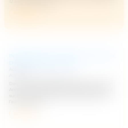
12 ans. Avocate génér...
Lire la suite
INTERVIEW PAR LE VILLAGE DE LA JUSTICE
D'ANNE MARION DE CAYEUX
Actualités
Actualités
/
Interview et média
Dans cet entretien publié sur le Village de la Justice,
Anne-Marion de Cayeux, présidente de CLIA revient
sur le rôle de l’auditeur d’enfant et l’importance de
l’audition amiabl...
Lire la suite