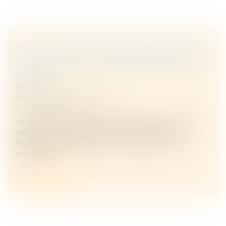
RETOUR SUR LE DISCOURS D'OUVERTURE
DU COLLOQUE CLIA PAR ANNE MARION DE
CAYEUX
Actualités
Évènements
/
Évènements
Actualités
/
Ebook
Le discours d’ouverture du colloque CLIA se révèle
dans une version ludique et visuelle. Pour ceux qui
l’auraient manqué, profitez d’une présentation
captivante.
Lire la suite