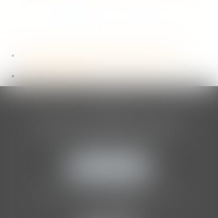
...
<<
<
1
2
3
4
5
6
7
>
>>
Association internationale des auditeurs d’enfants
Children Listeners International association
Ils nous soutiennent
CLIA
ASSOCIATION INTERNATIONALE
DES AUDITEURS D'ENFANTS
205 Boulevard Raspail
75014 PARIS
NOUS LOCALISER
Tél :
01 86 70 86 41
Organisme de formation agréé par l'
OPCO
.
NDA :
11757252075
.