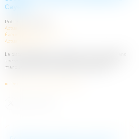
Cayeux
Publié le :
31/03/2026
Actualités
Évènements
/
Évènements
Actualités
/
Ebook
Le discours d’ouverture du colloque CLIA se révèle dans
une version ludique et visuelle. Pour ceux qui l’auraient
manqué, profitez d’une présentation captivante.
Discours Anne Marion de Cayeux
PARUTION DE L'OUVRAGE « L’AUDITION