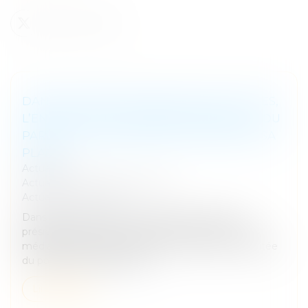
DANS LES SÉPARATIONS CONFLICTUELLES,
L’ENFANT EST-IL VRAIMENT ENTENDU… OU
PARLE-T-ON ENCORE TROP SOUVENT À SA
PLACE ?
Actualités
Actualités
/
Interview et média
Actualités
/
Actualités
Dans cette interview, Anne Marion de Cayeux,
présidente de CLIA, avocate chez Ereine Avocats,
médiatrice familiale et auditeur d’enfants, est l’invitée
du podcast "Par(a)nthèses...
Lire la suite