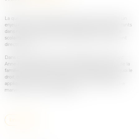
La question semble simple, mais elle révèle en réalité un
enjeu majeur : reconnaître pleinement la place des enfants
dans notre société, de leur vie familiale à leur parcours
scolaire, jusqu’aux décisions juridiques qui les concernent
directement.
Dans cet épisode, Stéphanie d’Esclaibes échange avec
Anne-Marion de Cayeux, avocate spécialisée en droit de la
famille et fondatrice de CLIA, pour comprendre pourquoi le
droit de l’enfant à être entendu reste encore trop peu
appliqué, et comment transformer en profondeur notre
manière d’écouter les plus jeunes.
Lire la suite