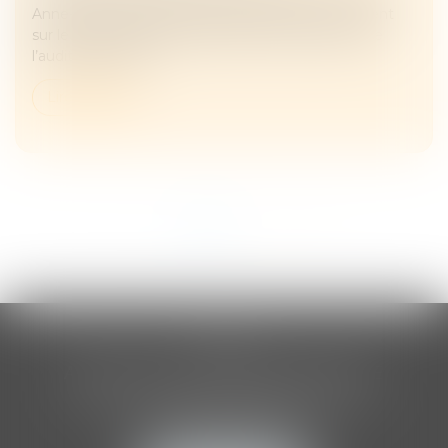
Anne-Marion de Cayeux, présidente de CLIA revient
sur le rôle de l’auditeur d’enfant et l’importance de
l’audition amiabl...
Lire la suite
<<
<
1
2
>
>>
CLIA
ASSOCIATION INTERNATIONALE
DES AUDITEURS D'ENFANTS
205 Boulevard Raspail
75014 PARIS