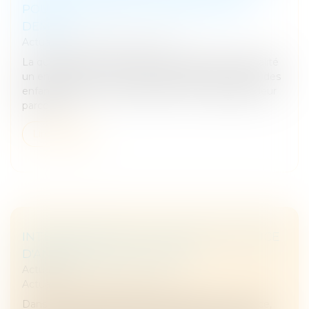
POUR LE PODCAST "LES ADULTES DE
DEMAIN
Actualités
/
Interview et média
La question semble simple, mais elle révèle en réalité
un enjeu majeur : reconnaître pleinement la place des
enfants dans notre société, de leur vie familiale à leur
parcours...
Lire la suite
INTERVIEW PAR LE VILLAGE DE LA JUSTICE
D'ANNE MARION DE CAYEUX
Actualités
Actualités
/
Interview et média
Dans cet entretien publié sur le Village de la Justice,