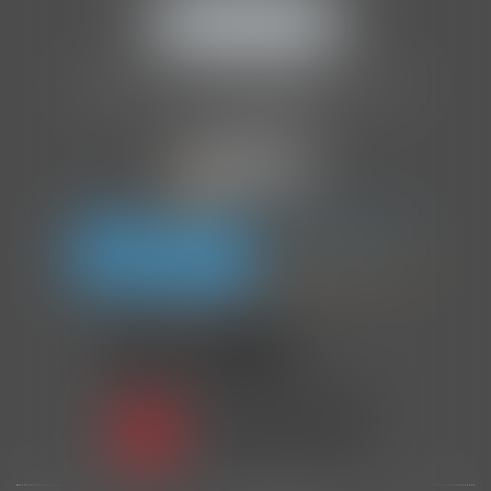
NOUS LOCALISER
Tél :
01 86 70 86 41
Organisme de formation agréé par l'
OPCO
.
NDA :
11757252075
.
En partenariat avec