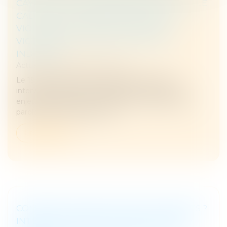
CAYEUX À LA COUR DE CASSATION DANS LE
CADRE D'UNE CONFÉRENCE SUR "LES
VIOLENCES FAMILIALES : L'ENFANT
VICTIMES DE VIOLENCES DIRECTS ET
INDIRECTS
Actualités
/
Interview et média
Le 19 mars 2026, Anne-Marion de Cayeux est
intervenue à la Cour de cassation pour porter les
enjeux liés à l’écoute et à la prise en compte de la
parole de l’enfant dans les p...
Lire la suite
COMMENT MIEUX ÉCOUTER LES ENFANTS ?
INTERVIEW D'ANNE MARION DE CAYEUX