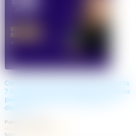
Comment mieux écouter les enfants
? Interview d'Anne Marion de Cayeux
pour le podcast "Les adultes de
demain
Publié le :
06/05/2026
Actualités
/
Interview et média
Source :
www.youtube.com