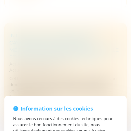
INTERVENTION D’ANNE MARION DE
CAYEUX RÉALISÉE AUPRÈS DES
MÉDIATEURS DE L’ÉDUCATION NATIONALE
ET DE L’ENSEIGNEMENT SUPÉRIEUR.
Actualités
/
Interview et média
Actualités
/
Actualités
Cette rencontre a permis d’aborder les enjeux liés au
droit de l’enfant à être entendu, aux méthodes
adaptées de recueil de sa parole ainsi qu’au rôle de
l’audition amiable da...
Information sur les cookies
Lire la suite
Nous avons recours à des cookies techniques pour
assurer le bon fonctionnement du site, nous
utilisons également des cookies soumis à votre