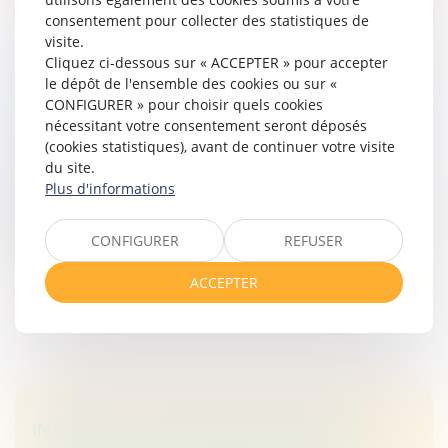
consentement pour collecter des statistiques de
visite.
Cliquez ci-dessous sur « ACCEPTER » pour accepter
NOUS AVONS LE PLAISIR D’ANNONCER
le dépôt de l'ensemble des cookies ou sur «
L’OUVERTURE DU CENTRE INTERNATIONAL
CONFIGURER » pour choisir quels cookies
DES AUDITIONS D’ENFANTS – ICLC CLIA.
nécessitant votre consentement seront déposés
(cookies statistiques), avant de continuer votre visite
Actualités
/
Interview et média
du site.
37 ans après la reconnaissance du droit de l’enfant à
Plus d'informations
être entendu par l’article 12 de la Convention
internationale des droits de l’enfant, l’effectivité de ce
droit reste enc...
CONFIGURER
REFUSER
Lire la suite
ACCEPTER
INTERVENTION D'ANNE MARION DE